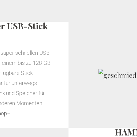
r USB-Stick
 super schnellen USB
it einem bis zu 128-GB
rfügbare Stick
er für unterwegs
nk und Speicher für
onderen Momenten!
hop
–
HAM