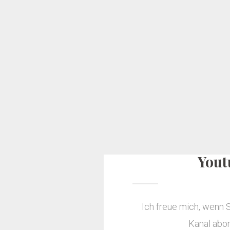
Yout
Ich freue mich, wenn 
Kanal abo